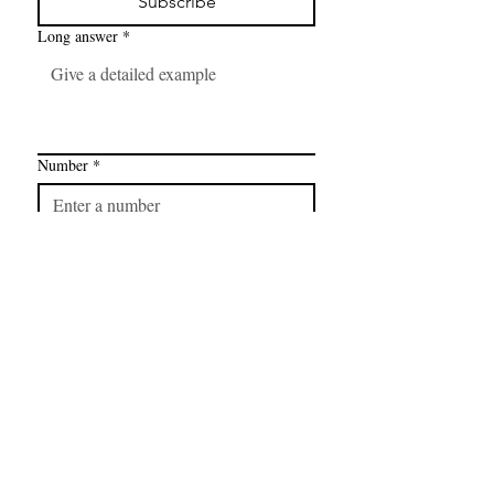
Subscribe
Long answer
*
Number
*
Link
*
I want to subscribe to your mailing 
list.
FAQ
CONTAC
SHOP
T
EXPERTS REVIEWS