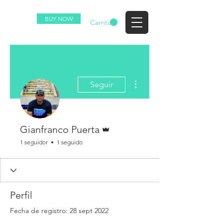
BUY NOW
EZ
Carrito
Más acciones
Seguir
Administrador
Gianfranco Puerta
1 seguidor
1 seguido
Perfil
Fecha de registro: 28 sept 2022