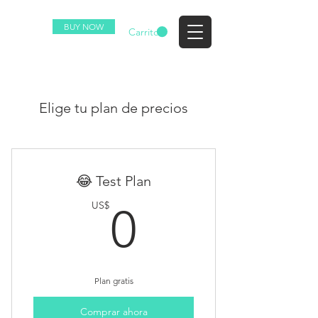
BUY NOW
EZ
Carrito
Elige tu plan de precios
😂 Test Plan
0US$
US$
0
Plan gratis
Comprar ahora