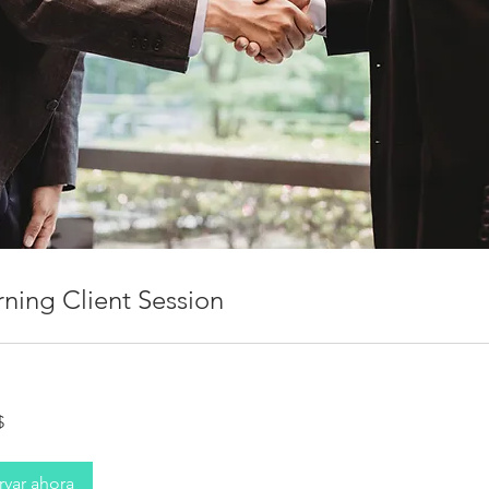
rning Client Session
$
denses
rvar ahora