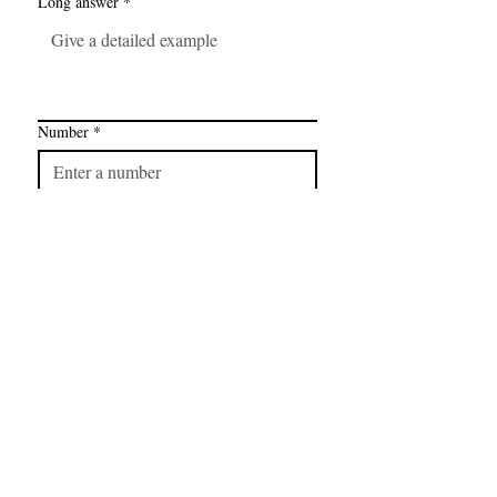
Long answer
*
Number
*
Link
*
I want to subscribe to your mailing 
list.
FAQ
CONTAC
SHOP
T
EXPERTS REVIEWS