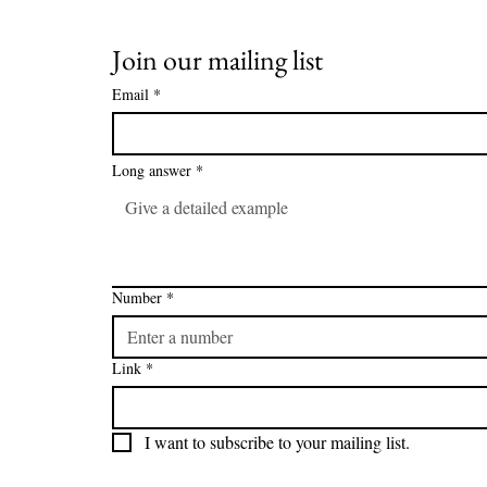
Join our mailing list
Email
*
Long answer
*
Number
*
Link
*
I want to subscribe to your mailing list.