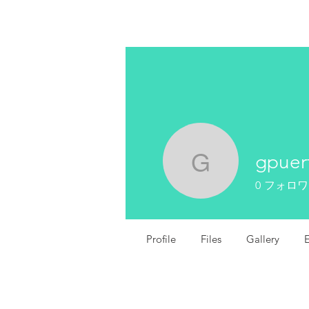
EZ
gpuer
gpuerta4
0
フォロワ
Profile
Files
Gallery