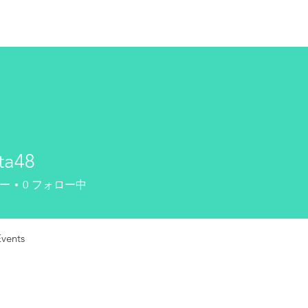
HOME
test
Google Drive
Download Mobile App
ta48
8
ー
0
フォロー中
Events