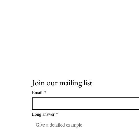
Join our mailing list
Email
*
Long answer
*