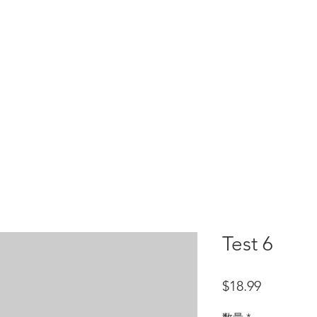
HOME
test
Google Drive
Download Mobile App
Test 6
価格
$18.99