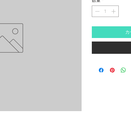
数量
*
カ