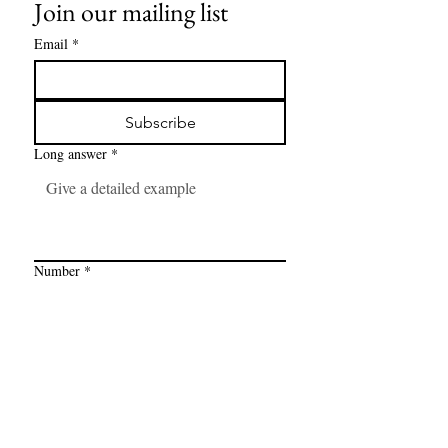
Join our mailing list
Email
*
Subscribe
Long answer
*
Number
*
Link
*
I want to subscribe to your mailing 
list.