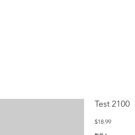
HOME
test
Google Drive
Download Mobile App
Test 2100
価格
$18.99