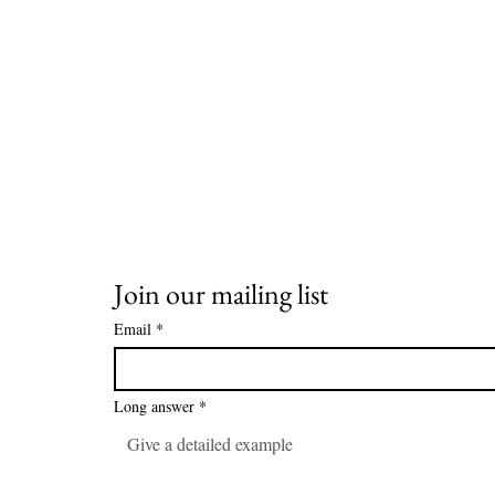
Join our mailing list
Email
*
Long answer
*