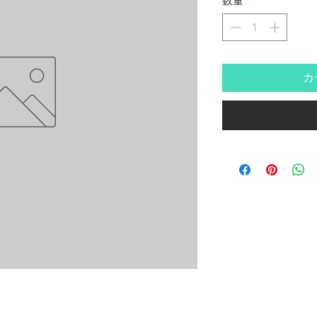
数量
*
カ