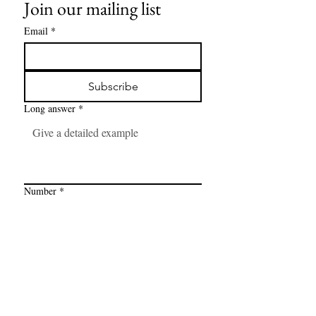
Join our mailing list
Email
*
Subscribe
Long answer
*
Number
*
Link
*
I want to subscribe to your mailing 
list.