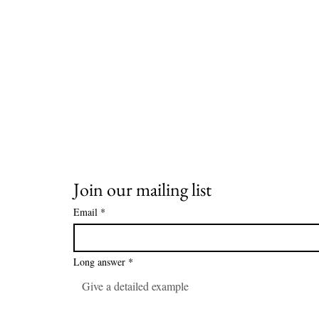
Join our mailing list
Email
*
Long answer
*