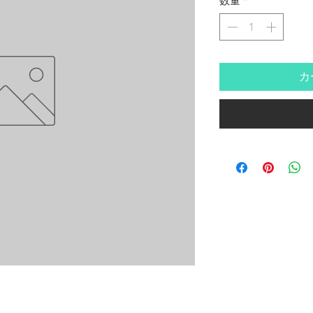
数量
*
カ