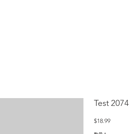
HOME
test
Google Drive
Download Mobile App
Test 2074
価格
$18.99