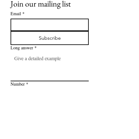
Join our mailing list
Email
*
Subscribe
Long answer
*
Number
*
Link
*
I want to subscribe to your mailing 
list.