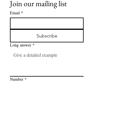
Join our mailing list
Email
*
Subscribe
Long answer
*
Number
*
Link
*
I want to subscribe to your mailing 
list.