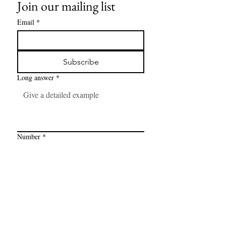
Join our mailing list
Email
*
Subscribe
Long answer
*
Number
*
Link
*
I want to subscribe to your mailing 
list.