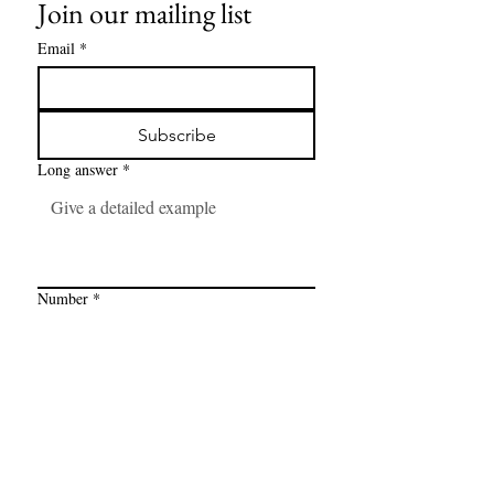
Join our mailing list
Email
*
Subscribe
Long answer
*
Number
*
Link
*
I want to subscribe to your mailing 
list.