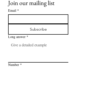
Join our mailing list
Email
*
Subscribe
Long answer
*
Number
*
Link
*
I want to subscribe to your mailing 
list.