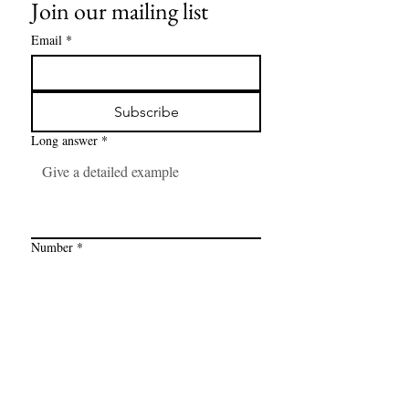
Join our mailing list
Email
*
Subscribe
Long answer
*
Number
*
Link
*
I want to subscribe to your mailing 
list.