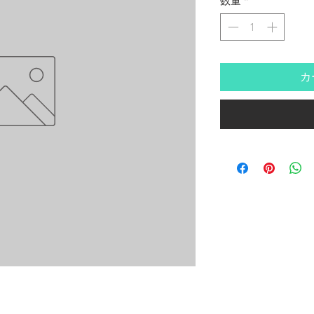
数量
*
カ