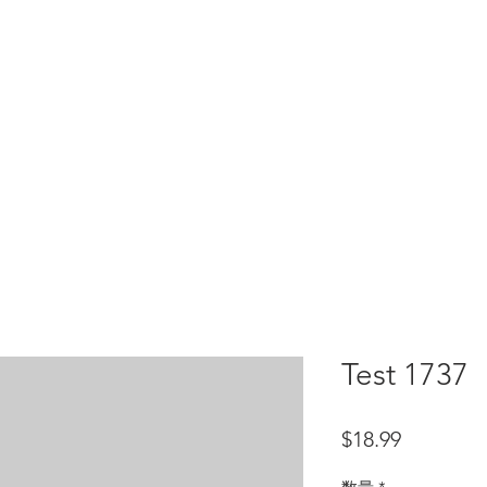
HOME
test
Google Drive
Download Mobile App
Test 1737
価格
$18.99