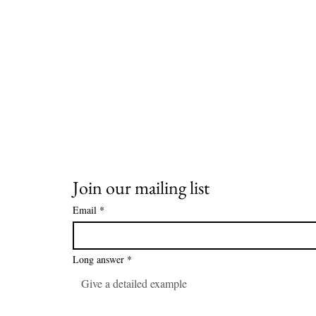
Join our mailing list
Email
*
Long answer
*