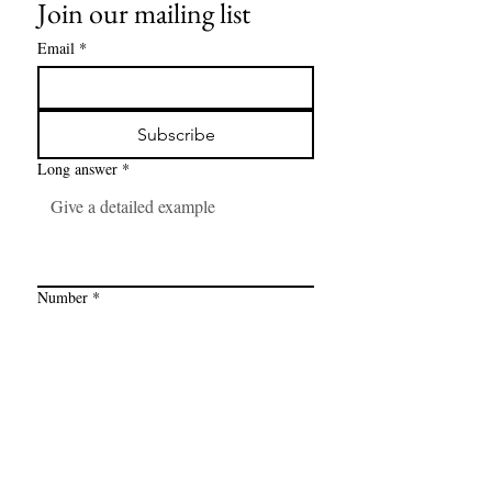
Join our mailing list
Email
*
Subscribe
Long answer
*
Number
*
Link
*
I want to subscribe to your mailing 
list.