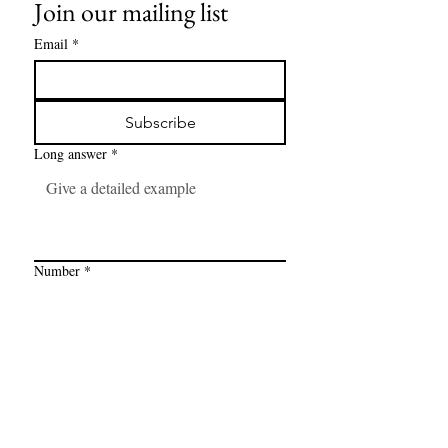
Join our mailing list
Email
*
Subscribe
Long answer
*
Number
*
Link
*
I want to subscribe to your mailing 
list.