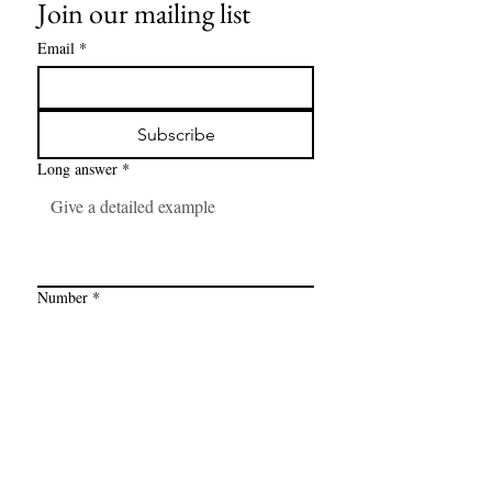
Join our mailing list
Email
*
Subscribe
Long answer
*
Number
*
Link
*
I want to subscribe to your mailing 
list.