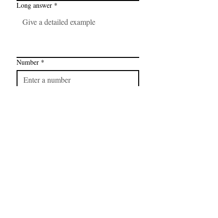
Long answer
*
Number
*
Link
*
I want to subscribe to your mailing 
list.
FAQ
CONTAC
SHOP
T
EXPERTS REVIEWS